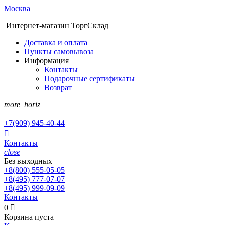
Москва
Интернет-магазин ТоргСклад
Доставка и оплата
Пункты самовывоза
Информация
Контакты
Подарочные сертификаты
Возврат
more_horiz
+7(909)
945-40-44

Контакты
close
Без выходных
+8(800)
555-05-05
+8(495)
777-07-07
+8(495)
999-09-09
Контакты
0

Корзина пуста