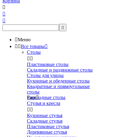
Корзина





Меню


Все товары

Столы


Пластиковые столы
Складные и раздвижные столы
Столы для улицы
Кухонные и обеденные столы
Квадратные и прямоугольные
столы
Раскладные столы
Еще

Стулья и кресла


Кухонные стулья
Складные стулья
Пластиковые стулья
Деревянные стулья