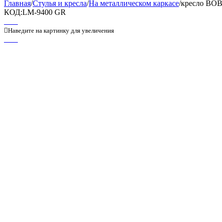
Главная
/
Стулья и кресла
/
На металлическом каркасе
/
кресло BO
КОД:
LM-9400 GR

Наведите на картинку для увеличения