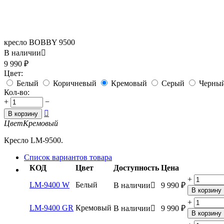
кресло BOBBY 9500
В наличии

9 990
₽
Цвет:
Белый
Коричневый
Кремовый
Серый
Черны
Кол-во:
+
−

В корзину
Цвет
Кремовый
Кресло LM-9500.
Список вариантов товара
КОД
Цвет
Доступность
Цена
+
LM-9400 W
Белый
В наличии

9 990
₽
В корзину
+
LM-9400 GR
Кремовый
В наличии

9 990
₽
В корзину