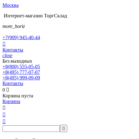
Москва
Интернет-магазин ТоргСклад
more_horiz
+7(909)
945-40-44

Контакты
close
Без выходных
+8(800)
555-05-05
+8(495)
777-07-07
+8(495)
999-09-09
Контакты
0

Корзина пуста
Корзина



