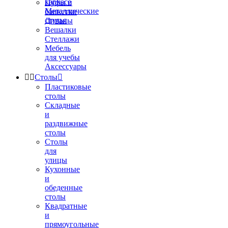
каркасе
Пуфы и
Металлические
банкетки
стулья
Диваны
Вешалки
Стеллажи
Мебель
для учебы
Аксессуары


Столы

Пластиковые
столы
Складные
и
раздвижные
столы
Столы
для
улицы
Кухонные
и
обеденные
столы
Квадратные
и
прямоугольные