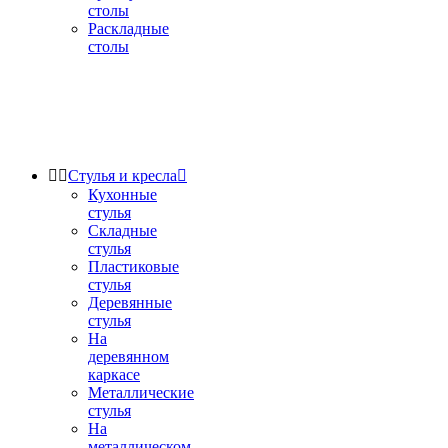
столы
Раскладные
столы


Стулья и кресла

Кухонные
стулья
Складные
стулья
Пластиковые
стулья
Деревянные
стулья
На
деревянном
каркасе
Металлические
стулья
На
металлическом