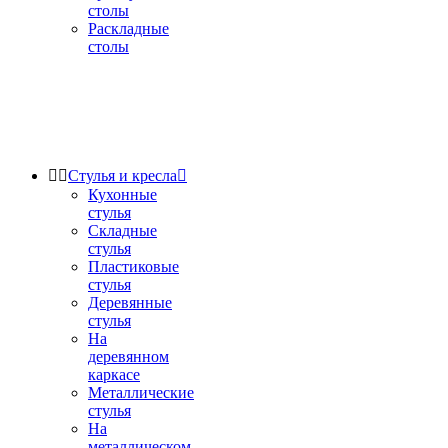
столы
Раскладные
столы


Стулья и кресла

Кухонные
стулья
Складные
стулья
Пластиковые
стулья
Деревянные
стулья
На
деревянном
каркасе
Металлические
стулья
На
металлическом