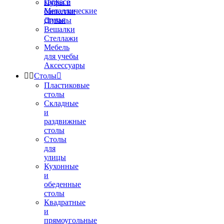
каркасе
Пуфы и
Металлические
банкетки
стулья
Диваны
Вешалки
Стеллажи
Мебель
для учебы
Аксессуары


Столы

Пластиковые
столы
Складные
и
раздвижные
столы
Столы
для
улицы
Кухонные
и
обеденные
столы
Квадратные
и
прямоугольные