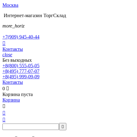
Москва
Интернет-магазин ТоргСклад
more_horiz
+7(909)
945-40-44

Контакты
close
Без выходных
+8(800)
555-05-05
+8(495)
777-07-07
+8(495)
999-09-09
Контакты
0

Корзина пуста
Корзина



