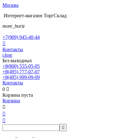
Москва
Интернет-магазин ТоргСклад
more_horiz
+7(909)
945-40-44

Контакты
close
Без выходных
+8(800)
555-05-05
+8(495)
777-07-07
+8(495)
999-09-09
Контакты
0

Корзина пуста
Корзина



