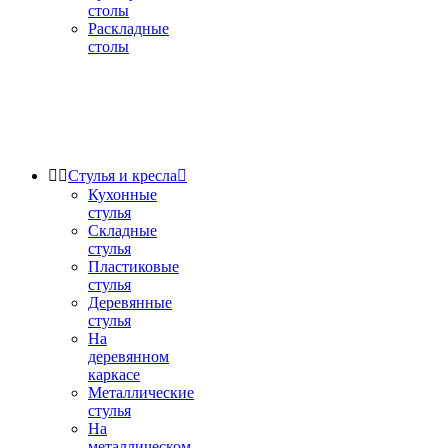
столы
Раскладные
столы


Стулья и кресла

Кухонные
стулья
Складные
стулья
Пластиковые
стулья
Деревянные
стулья
На
деревянном
каркасе
Металлические
стулья
На
металлическом