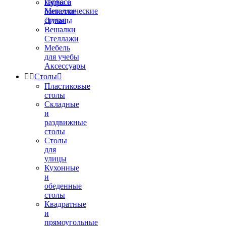
каркасе
Пуфы и
Металлические
банкетки
стулья
Диваны
Вешалки
Стеллажи
Мебель
для учебы
Аксессуары


Столы

Пластиковые
столы
Складные
и
раздвижные
столы
Столы
для
улицы
Кухонные
и
обеденные
столы
Квадратные
и
прямоугольные