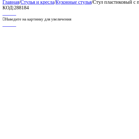
Главная
/
Стулья и кресла
/
Кухонные стулья
/
Стул пластиковый с 
КОД:
288184

Наведите на картинку для увеличения