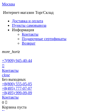
Москва
Интернет-магазин ТоргСклад
Доставка и оплата
Пункты самовывоза
Информация
Контакты
Подарочные сертификаты
Возврат
more_horiz
+7(909)
945-40-44

Контакты
close
Без выходных
+8(800)
555-05-05
+8(495)
777-07-07
+8(495)
999-09-09
Контакты
0

Корзина пуста