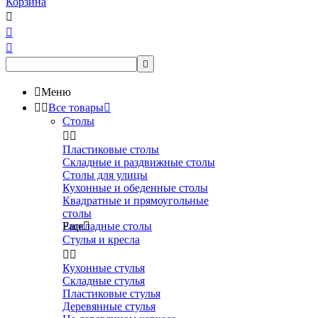
Корзина





Меню


Все товары

Столы


Пластиковые столы
Складные и раздвижные столы
Столы для улицы
Кухонные и обеденные столы
Квадратные и прямоугольные
столы
Раскладные столы
Еще

Стулья и кресла


Кухонные стулья
Складные стулья
Пластиковые стулья
Деревянные стулья