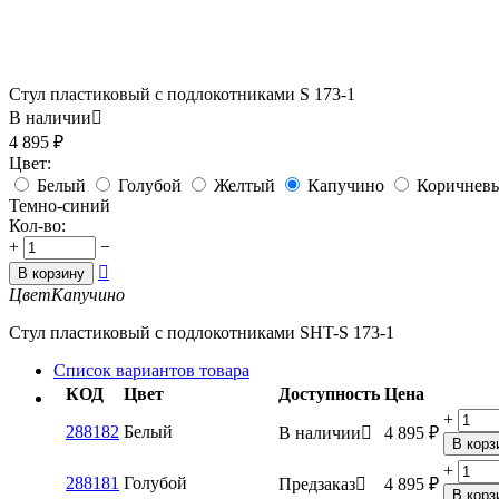
Стул пластиковый с подлокотниками S 173-1
В наличии

4 895
₽
Цвет:
Белый
Голубой
Желтый
Капучино
Коричнев
Темно-синий
Кол-во:
+
−

В корзину
Цвет
Капучино
Стул пластиковый с подлокотниками SHT-S 173-1
Список вариантов товара
КОД
Цвет
Доступность
Цена
+
288182
Белый
В наличии

4 895
₽
В корз
+
288181
Голубой
Предзаказ

4 895
₽
В корз