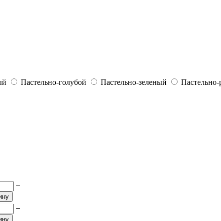
ый
Пастельно-голубой
Пастельно-зеленый
Пастельно-
−
ину
−
ину