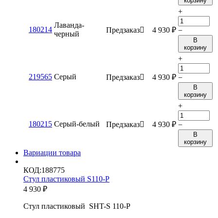
корзину
+
Лаванда-
180214
Предзаказ

4 930
₽
−
черный
В
корзину
+
219565
Серый
Предзаказ

4 930
₽
−
В
корзину
+
180215
Серый-белый
Предзаказ

4 930
₽
−
В
корзину
Вариации товара
КОД:
188775
Стул пластиковый S110-P
4 930
₽
Стул пластиковый SHT-S 110-P