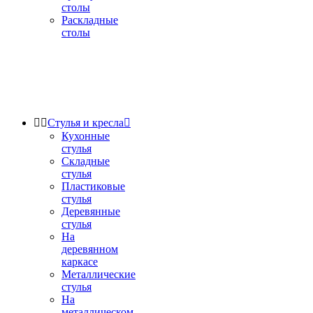
столы
Раскладные
столы


Стулья и кресла

Кухонные
стулья
Складные
стулья
Пластиковые
стулья
Деревянные
стулья
На
деревянном
каркасе
Металлические
стулья
На
металлическом