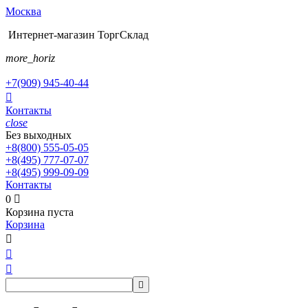
Москва
Интернет-магазин ТоргСклад
more_horiz
+7(909)
945-40-44

Контакты
close
Без выходных
+8(800)
555-05-05
+8(495)
777-07-07
+8(495)
999-09-09
Контакты
0

Корзина пуста
Корзина



