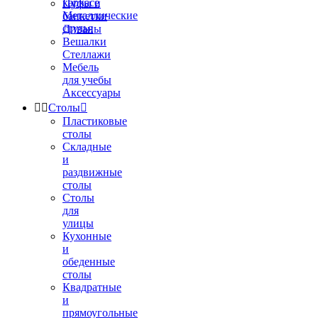
каркасе
Пуфы и
Металлические
банкетки
стулья
Диваны
Вешалки
Стеллажи
Мебель
для учебы
Аксессуары


Столы

Пластиковые
столы
Складные
и
раздвижные
столы
Столы
для
улицы
Кухонные
и
обеденные
столы
Квадратные
и
прямоугольные