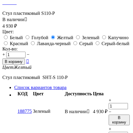
Стул пластиковый S110-P
В наличии

4 930
₽
Цвет:
Белый
Голубой
Желтый
Зеленый
Капучино
Красный
Лаванда-черный
Серый
Серый-белый
Кол-во:
+
−

В корзину
Цвет
Желтый
Стул пластиковый SHT-S 110-P
Список вариантов товара
КОД
Цвет
Доступность
Цена
+
188775
Зеленый
В наличии

4 930
₽
−
В
корзину
+