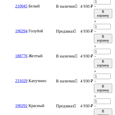
210045
Белый
В наличии

4 930
₽
−
В
корзину
+
190294
Голубой
Предзаказ

4 930
₽
−
В
корзину
+
188776
Желтый
В наличии

4 930
₽
−
В
корзину
+
231029
Капучино
В наличии

4 930
₽
−
В
корзину
+
190292
Красный
Предзаказ

4 930
₽
−
В